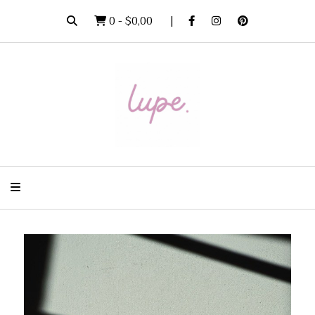
0
-
$0,00