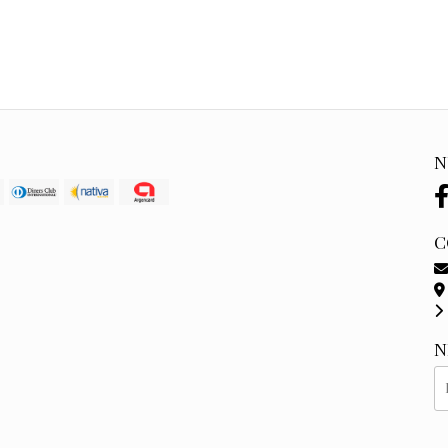
N
C
N