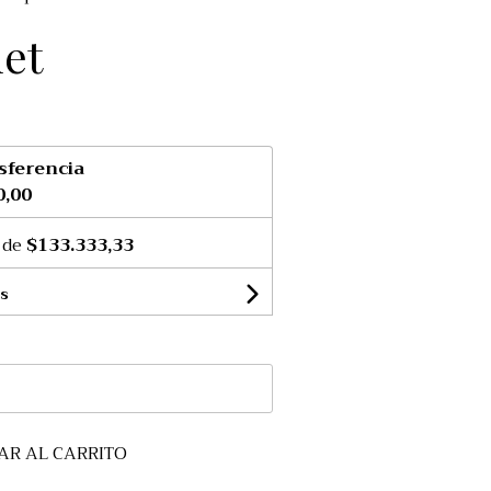
let
sferencia
0,00
 de
$133.333,33
s
AR AL CARRITO